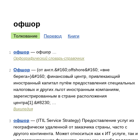
офшор
Толкование
Перевод
Книги
офшор
— офшор …
1
Орфографический словарь-справочник
Офшор
— (от англ.&#160;offshore&#160; «вне
2
берега»)&#160; финансовый центр, привлекающий
иностранный капитал путём предоставления специальных
налоговых и других льгот иностранным компаниям,
зарегистрированным в стране расположения
центра[1].&#8230; …
Википедия
офшор
— (ITIL Service Strategy) Предоставление услуг из
3
географически удаленной от заказчика страны, часто с
другого континента. Может относиться как к ИТ услуге, так и