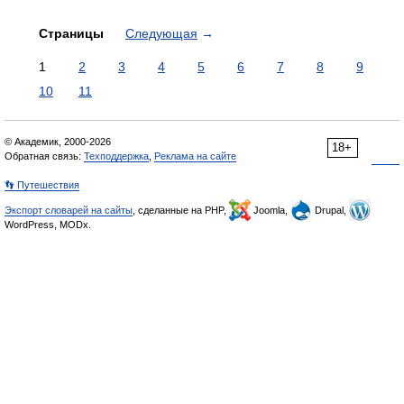
Страницы
Следующая
→
1
2
3
4
5
6
7
8
9
10
11
© Академик, 2000-2026
18+
Обратная связь:
Техподдержка
,
Реклама на сайте
👣 Путешествия
Экспорт словарей на сайты
, сделанные на PHP,
Joomla,
Drupal,
WordPress, MODx.