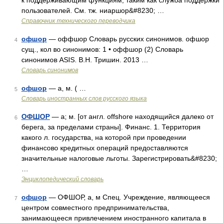
к поддерживающим функциям, таким как служба поддержки
пользователей. См. тж. ниаршор&#8230; …
Справочник технического переводчика
офшор
— оффшор Словарь русских синонимов. офшор
4
сущ., кол во синонимов: 1 • оффшор (2) Словарь
синонимов ASIS. В.Н. Тришин. 2013 …
Словарь синонимов
офшор
— а, м. ( …
5
Словарь иностранных слов русского языка
ОФШОР
— а; м. [от англ. offshore находящийся далеко от
6
берега, за пределами страны]. Финанс. 1. Территория
какого л. государства, на которой при проведении
финансово кредитных операций предоставляются
значительные налоговые льготы. Зарегистрировать&#8230;
…
Энциклопедический словарь
офшор
— ОФШОР, а, м Спец. Учреждение, являющееся
7
центром совместного предпринимательства,
занимающееся привлечением иностранного капитала в